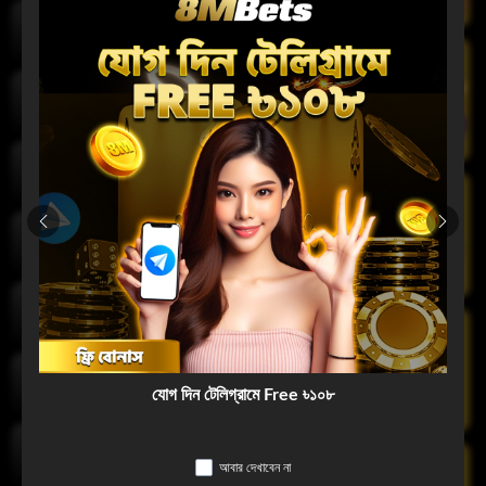
জনপ্রিয় গেম
স্লট
ক্রিকেট
ক্র্যাশ খেলা
খেলাধুলা
যোগ দিন টেলিগ্রামে Free ৳১০৮
লাইভ
ক্যাসিনো
আবার দেখাবেন না
কার্ড গেম