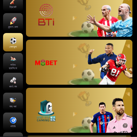
ক্রিকেট
ক্র্যাশ খেলা
খেলাধুলা
লাইভ
ক্যাসিনো
কার্ড গেম
মাছ ধরা
লটারি