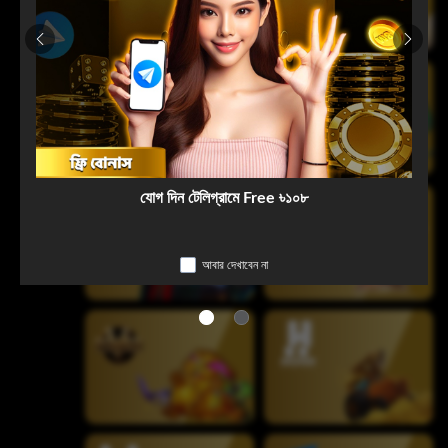
যোগ দিন টেলিগ্রামে Free ৳১০৮
আবার দেখাবেন না