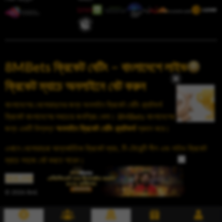
8MBets ক্রিকেট বেটিং – বাংলাদেশে লাইভ
ক্রিকেট ম্যাচে অনলাইনে বেট করুন
বাংলাদেশের খেলোয়াড়দের জন্য অনলাইন ক্রিকেট বেটিং প্ল্যাটফর্ম
ক্রিকেট বাংলাদেশের সবচেয়ে জনপ্রিয় খেলা। 8MBets বাংলাদেশের খেলোয়াড়দের
জন্য একটি বিশ্বস্ত
অনলাইন ক্রিকেট বেটিং প্ল্যাটফর্ম
প্রদান করে।
এখানে খেলোয়াড়রা আন্তর্জাতিক ক্রিকেট ম্যাচ, টি-টোয়েন্টি লীগ এবং লাইভ ক্রিকেট
ম্যাচে সহজে বেট করতে পারেন।
আরো দেখুন
8MBets প্ল্যাটফর্মে খেলোয়াড়রা নিচের বড় ক্রিকেট টুর্নামেন্টে বেট করতে পারে:
© 2026 8mbets সর্বস্বত্ব সংরক্ষিত।
আইসিসি ক্রিকেট বিশ্বকাপ
টি-টোয়েন্টি বিশ্বকাপ